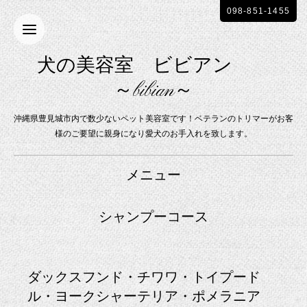
098-851-1455
犬の美容室 ビビアン
～bibian～
沖縄県豊見城市内で数少ないペット美容室です！ベテランのトリマーがお客
様のご要望に親身になり愛犬のお手入れを致します。
メニュー
シャンプーコース
ダックスフンド・チワワ・トイプード
ル・ヨークシャーテリア・ポメラニア