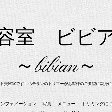
美容室 ビ
～bibian～
ト美容室です！ベテランのトリマーがお客様のご要望に親身に
インフォメーション
写真
メニュー
トリミングに