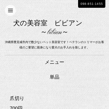
098-851-1455
犬の美容室 ビビアン
～bibian～
沖縄県豊見城市内で数少ないペット美容室です！ベテランのトリマーがお客
様のご要望に親身になり愛犬のお手入れを致します。
メニュー
単品
爪切り
700円