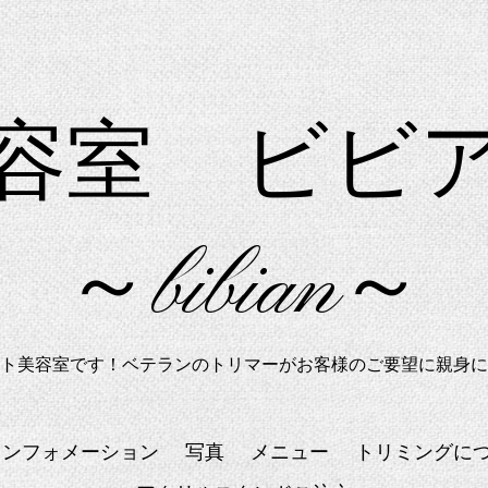
美容室 ビ
～bibian～
ト美容室です！ベテランのトリマーがお客様のご要望に親身に
インフォメーション
写真
メニュー
トリミングに